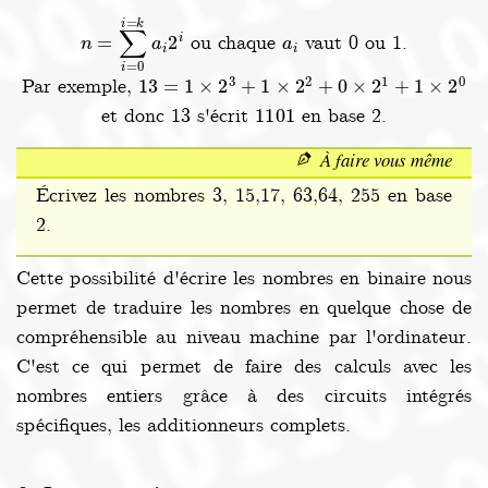
n
=
∑
i
=
0
i
=
k
a
i
2
i
a
i
ou chaque
vaut 0 ou 1.
13
=
1
×
2
3
+
1
×
2
2
+
0
×
2
1
+
1
×
2
0
Par exemple,
1101
et donc 13 s'écrit
en base 2.
À faire vous même
Écrivez les nombres 3, 15,17, 63,64, 255 en base
2.
Cette possibilité d'écrire les nombres en binaire nous
permet de traduire les nombres en quelque chose de
compréhensible au niveau machine par l'ordinateur.
C'est ce qui permet de faire des calculs avec les
nombres entiers grâce à des circuits intégrés
spécifiques, les additionneurs complets.