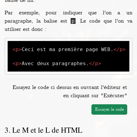
balise de fin.
Par exemple, pour indiquer que l'on a un
paragraphe, la balise est
. Le code que l'on va
p
utiliser est donc :
<
p
>
Ceci est ma première page WEB.
</
p
>
<
p
>
Avec deux paragraphes.
</
p
>
Essayez le code ci dessus en ouvrant l'éditeur et
en cliquant sur "Exécuter"
Essayer le code
Le M et le L de HTML